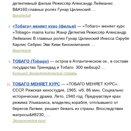
детективный фильм Режиссёр Александр Лейманис
В&#160;главных ролях Гунар Цилинский …
Википедия
«Тобаго» меняет курс (фильм)
— «Тобаго» меняет курс
8
«Tobago» maina kursu Жанр Детектив Режиссёр Александр
Лейманис В главных ролях Гунар Цилинский Инесса Скрубе
Карлис Себрис Эве Киви Кинокомпания …
Википедия
ТОБАГО (Tobago)
— остров в Атлантическом ок., в составе
9
государства Тринидад и Тобаго. 300 км&sup2 …
Большой Энциклопедический словарь
ТОБАГО МЕНЯЕТ КУРС
— «ТОБАГО МЕНЯЕТ КУРС»,
10
СССР, Рижская киностудия, 1965, ч/б, 86 мин. Социально
историческая драма. Лето, 1940 год. Предчувствуя крах
режима Ульманиса, владелец корабля, отплывшего от
берегов Латвии, решает бежать из страны. Впоследствии
матросы&#8230; …
Энциклопедия кино