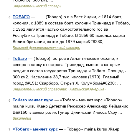
ТОБАГО). 300 км2 …
Энциклопедический словарь
ТОБАГО
— (Tobago) о в в Вест Индии, с 1814 брит,
4
колония, с 1889 в составе брит, колонии Тринидад и Тобаго,
с 1962 является частью самостоятельного гос ва
Республика Тринидад и Тобаго. В 1856 60 использ. марки
Великобритании, затем до 1879 марки&#8230; …
Большой филателистический словарь
Тобаго
— (Tobago), остров в Атлантическом океане, к
5
северо востоку от острова Тринидад, вместе с которым
входит в состав государства Тринидад и Тобаго. Площадь
300 км2. Население 38,7 тыс. человек (1970). Главный
город &#151; Скарборо. Открыт X. Колумбом&#8230; …
Энциклопедический справочник «Латинская Америка»
Тобаго меняет курс
— «Тобаго» меняет курс «Tobago»
6
maina kursu Жанр Детектив Режиссёр Александр Лейманис
В&#160;главных ролях Гунар Цилинский Инесса Скру …
Википедия
«Тобаго» меняет курс
— «Tobago» maina kursu Жанр
7